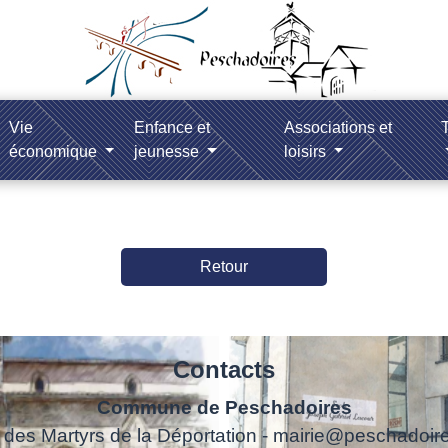
Vie
Enfance et
Associations et
T
économique
jeunesse
loisirs
Retour
Contacts
Commune de Peschadoires
 des Martyrs de la Déportation - mairie@peschadoire