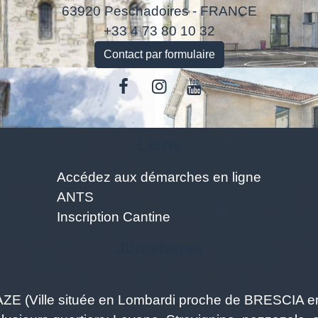
63920 Peschadoires - FRANCE
+33 4 73 80 10 32
Contact par formulaire
Liens
Accédez aux démarches en ligne
ANTS
Inscription Cantine
Jumelages
ZAZE (Ville située en Lombardi proche de BRESCIA en