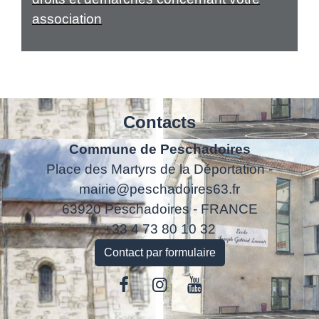
association
Contacts
Commune de Peschadoires
Place des Martyrs de la Déportation -
mairie@peschadoires63.fr
63920 Peschadoires - FRANCE
+33 4 73 80 10 32
Contact par formulaire