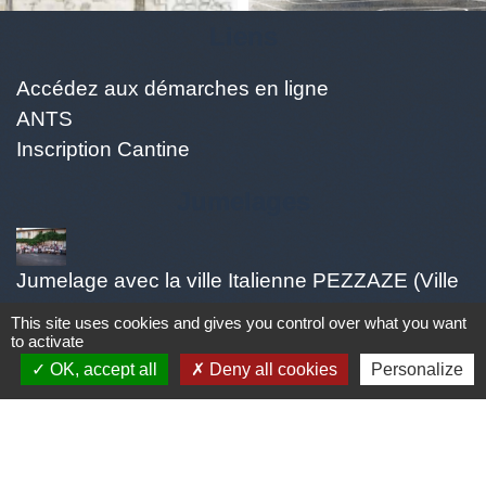
Liens
Accédez aux démarches en ligne
ANTS
Inscription Cantine
Jumelages
Jumelage avec la ville Italienne PEZZAZE (Ville
située en Lombardi proche de BRESCIA environ
This site uses cookies and gives you control over what you want
1600 habitants appelés les Pezzazesi. Pezzaze
to activate
est constitué de plusieurs quartiers: Lavone,
OK, accept all
Deny all cookies
Personalize
Stravignino, pezzazole, et mondaro 25060
Pezzaze)