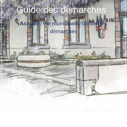
Guide des démarches
Accueil
Vie municipale
Guide des
/
/
démarches