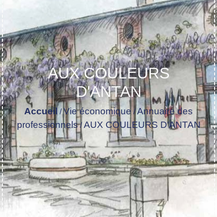
AUX COULEURS
D'ANTAN
Accueil
Vie économique
Annuaire des
/
/
professionnels
AUX COULEURS D'ANTAN
/