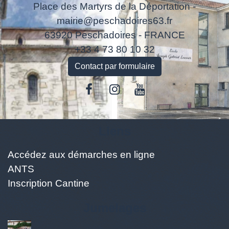
Place des Martyrs de la Déportation -
mairie@peschadoires63.fr
63920 Peschadoires - FRANCE
+33 4 73 80 10 32
Contact par formulaire
Liens
Accédez aux démarches en ligne
ANTS
Inscription Cantine
Jumelages