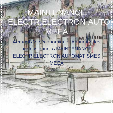
MAINTENANCE
ELECTR.ELECTRON.AUTO
MEEA
Accueil
Vie économique
Annuaire des
/
/
professionnels
MAINTENANCE
/
ELECTR.ELECTRON.AUTOMATISMES
MEEA