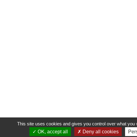
This site uses cookies and gives you control over what you 
OK, accept all
Deny all cookies
Per