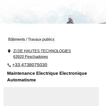
Bâtiments / Travaux publics
location_on
ZI DE HAUTES TECHNOLOGIES
63920 Peschadoires
+33 4738075030
phone
Maintenance Electrique Electronique
Automatisme