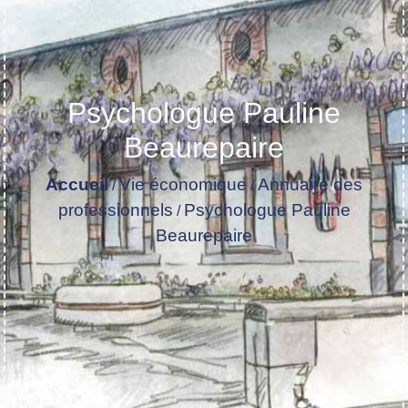
Psychologue Pauline
Beaurepaire
Accueil
Vie économique
Annuaire des
/
/
professionnels
Psychologue Pauline
/
Beaurepaire