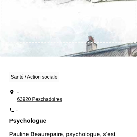
Santé / Action sociale
location_on
-
63920 Peschadoires
-
phone
Psychologue
Pauline Beaurepaire, psychologue, s’est