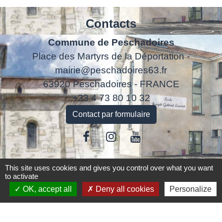
Contacts
Commune de Peschadoires
Place des Martyrs de la Déportation -
mairie@peschadoires63.fr
63920 Peschadoires - FRANCE
+33 4 73 80 10 32
Contact par formulaire
This site uses cookies and gives you control over what you want
Liens
to activate
OK, accept all
Deny all cookies
Personalize
Accédez aux démarches en ligne
ANTS