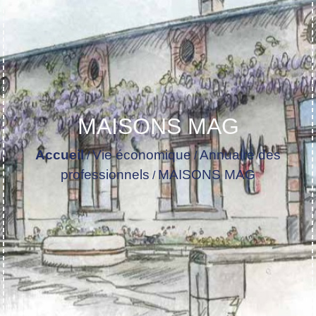
MAISONS MAG
Accueil
Vie économique
Annuaire des
/
/
professionnels
MAISONS MAG
/