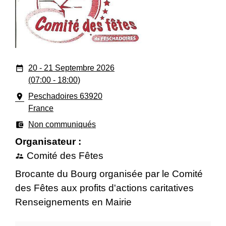
date_range
20 - 21 Septembre 2026
(07:00 - 18:00)
room
Peschadoires 63920
France
account_balance_wallet
Non communiqués
Organisateur :
Comité des Fêtes
supervisor_account
Brocante du Bourg organisée par le Comité
des Fêtes aux profits d'actions caritatives
Renseignements en Mairie