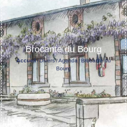
Brocante du Bourg
Accueil
Divers
Agenda
Brocante du
/
/
/
Bourg