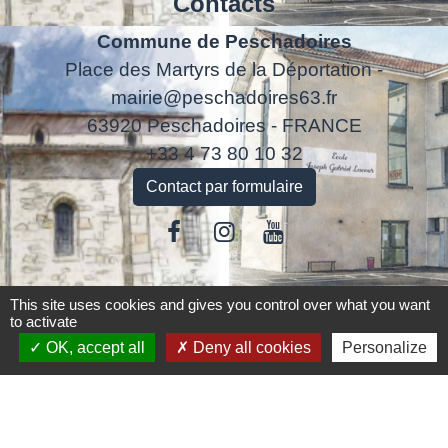
Contacts
Commune de Peschadoires
Place des Martyrs de la Déportation -
mairie@peschadoires63.fr
63920 Peschadoires - FRANCE
+33 4 73 80 10 32
Contact par formulaire
This site uses cookies and gives you control over what you want
Liens
to activate
OK, accept all
Deny all cookies
Personalize
Accédez aux démarches en ligne
ANTS
Inscription Cantine