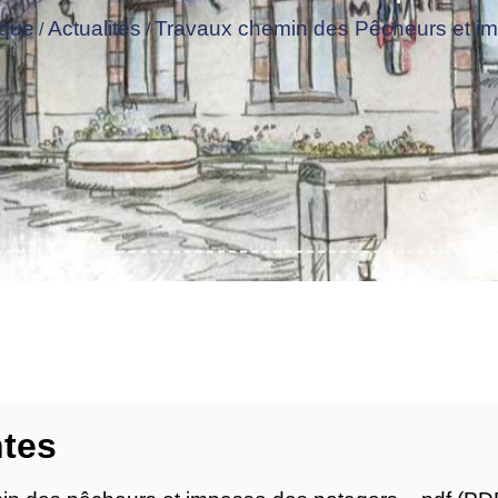
ique
Actualités
Travaux chemin des Pêcheurs et i
/
/
ntes