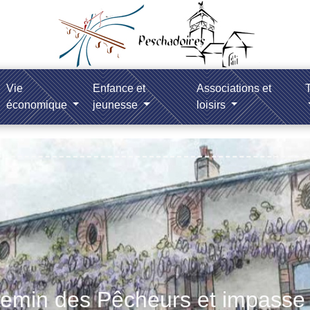
Vie
Enfance et
Associations et
T
économique
jeunesse
loisirs
emin des Pêcheurs et impasse