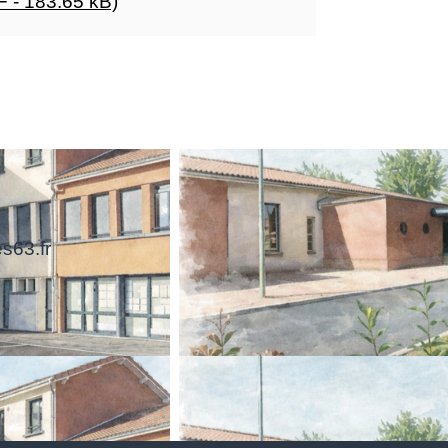
F - 183.65 kB)
s63.fr