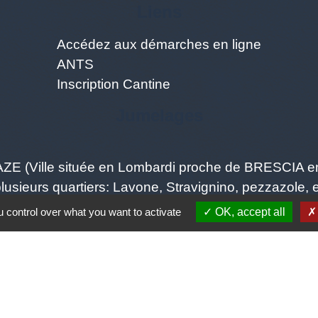
Liens
Accédez aux démarches en ligne
ANTS
Inscription Cantine
Jumelages
ZAZE (Ville située en Lombardi proche de BRESCIA en
lusieurs quartiers: Lavone, Stravignino, pezzazole
 control over what you want to activate
OK, accept all
tique de confidentialité
-
Accessibilité
-
Plan du site
Site créé en partenariat avec Réseau des Communes