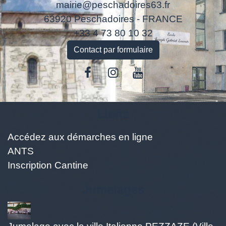
mairie@peschadoires63.fr
63920 Peschadoires - FRANCE
+33 4 73 80 10 32
Contact par formulaire
Liens
Accédez aux démarches en ligne
ANTS
Inscription Cantine
Jumelages