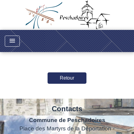
menu
Retour
Contacts
Commune de Peschadoires
Place des Martyrs de la Déportation -