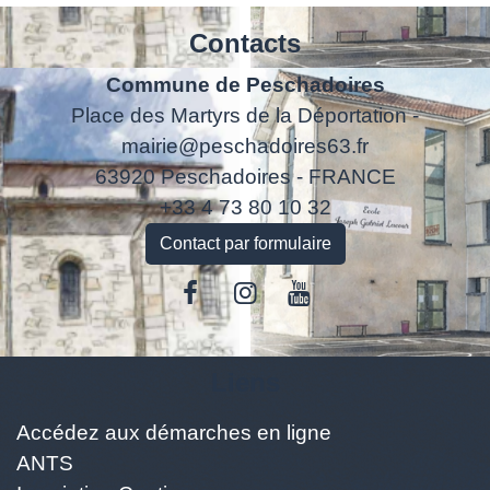
Contacts
Commune de Peschadoires
Place des Martyrs de la Déportation -
mairie@peschadoires63.fr
63920 Peschadoires - FRANCE
+33 4 73 80 10 32
Contact par formulaire
Liens
Accédez aux démarches en ligne
ANTS