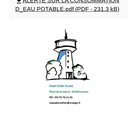
file_download
ALERTE SUR LA CONSOMMATION
D_EAU POTABLE.pdf (PDF - 231.3 kB)