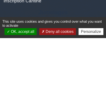
Inscription Cantine
Jumelages
This site uses cookies and gives you control over what you want
to activate
Jumelage avec la ville Italienne PEZZAZE (Ville
OK, accept all
Deny all cookies
Personalize
située en Lombardi proche de BRESCIA environ
1600 habitants appelés les Pezzazesi. Pezzaze
est constitué de plusieurs quartiers: Lavone,
Stravignino, pezzazole, et mondaro 25060
Pezzaze)
Mentions légales
-
Politique de confidentialité
-
Accessibilité
-
Plan du site
-
Gestion des cookies