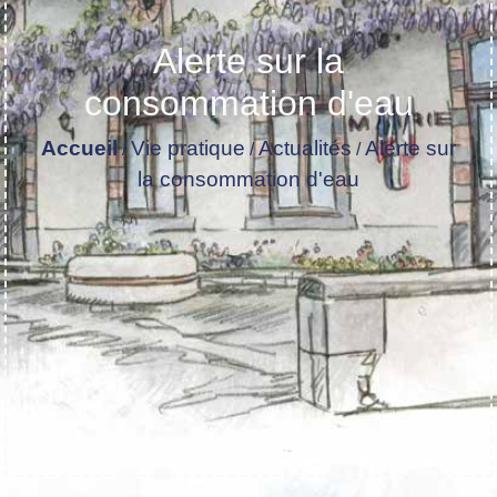
Alerte sur la
consommation d'eau
Accueil
Vie pratique
Actualités
Alerte sur
/
/
/
la consommation d'eau