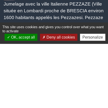
Jumelage avec la ville Italienne PEZZAZE (Ville
située en Lombardi proche de BRESCIA environ
1600 habitants appelés les Pezzazesi. Pezzaze
est constitué de plusieurs quartiers: Lavone,
This site uses cookies and gives you control over what you want
Stravignino, pezzazole, et mondaro 25060
to activate
OK, accept all
Deny all cookies
Personalize
Pezzaze)
Mentions légales
-
Politique de confidentialité
-
Accessibilité
-
Plan du site
-
Gestion des cookies
Site créé en partenariat avec Réseau des Communes