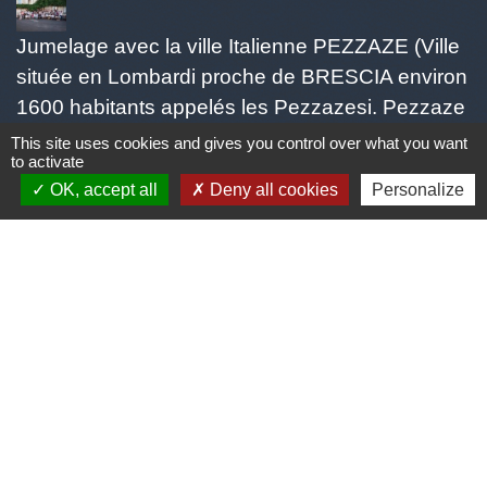
Jumelage avec la ville Italienne PEZZAZE (Ville
située en Lombardi proche de BRESCIA environ
1600 habitants appelés les Pezzazesi. Pezzaze
est constitué de plusieurs quartiers: Lavone,
This site uses cookies and gives you control over what you want
to activate
Stravignino, pezzazole, et mondaro 25060
OK, accept all
Deny all cookies
Personalize
Pezzaze)
Mentions légales
-
Politique de confidentialité
-
Accessibilité
-
Plan du site
-
Gestion des cookies
Site créé en partenariat avec Réseau des Communes