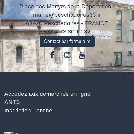
Place des Martyrs de la Déportation -
mairie@peschadoires63.fr
63920 Peschadoires - FRANCE
+33 4 73 80 10 32
Contact par formulaire
Liens
Accédez aux démarches en ligne
ANTS
Inscription Cantine
Jumelages