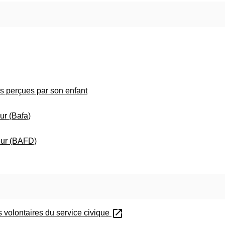
s perçues par son enfant
ur (Bafa)
teur (BAFD)
open_in_new
 volontaires du service civique