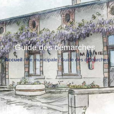
Guide des démarches
Accueil
Vie municipale
Guide des démarches
/
/