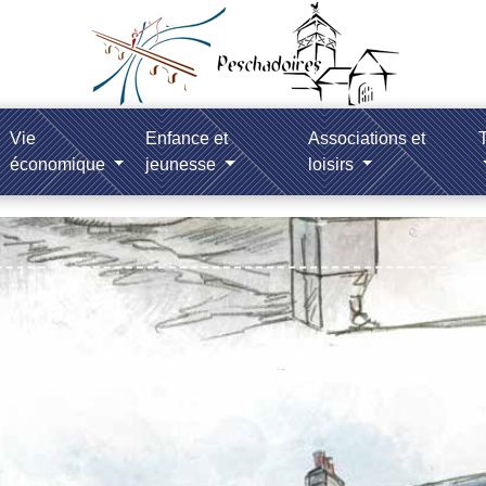
Vie
Enfance et
Associations et
T
économique
jeunesse
loisirs