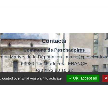
Contacts
Commune de Peschadoires
 des Martyrs de la Déportation - mairie@peschadoire
63920 Peschadoires - FRANCE
+33 4 73 80 10 32
Contact par formulaire
 control over what you want to activate
OK, accept all