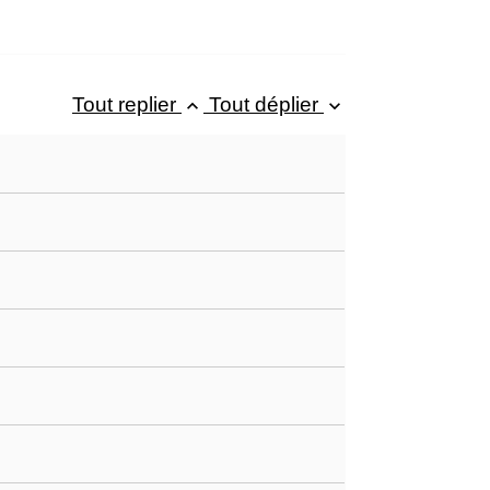
Tout replier
Tout déplier
keyboard_arrow_up
keyboard_arrow_down