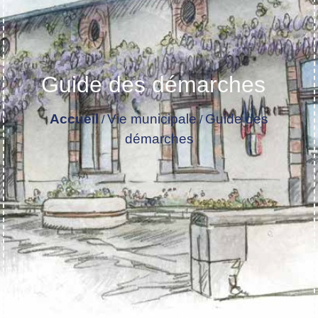
Guide des démarches
Accueil
Vie municipale
Guide des
/
/
démarches