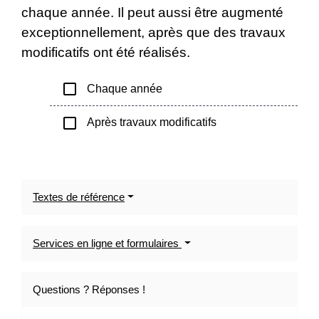
chaque année. Il peut aussi être augmenté
exceptionnellement, après que des travaux
modificatifs ont été réalisés.
check_box_outline_blank
Chaque année
check_box_outline_blank
Après travaux modificatifs
Textes de référence
Services en ligne et formulaires
Questions ? Réponses !