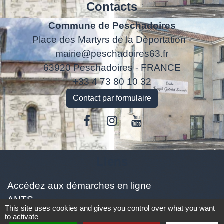
Contacts
Commune de Peschadoires
Place des Martyrs de la Déportation -
mairie@peschadoires63.fr
63920 Peschadoires - FRANCE
+33 4 73 80 10 32
Contact par formulaire
Liens
Accédez aux démarches en ligne
ANTS
This site uses cookies and gives you control over what you want
Inscription Cantine
to activate