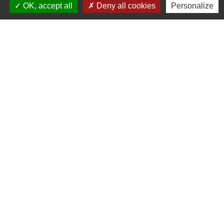
OK, accept all
Deny all cookies
Personalize
Jumelages
Jumelage avec la ville Italienne PEZZAZE (Ville
située en Lombardi proche de BRESCIA environ
1600 habitants appelés les Pezzazesi. Pezzaze
est constitué de plusieurs quartiers: Lavone,
Stravignino, pezzazole, et mondaro 25060
Pezzaze)
Mentions légales
-
Politique de confidentialité
-
Accessibilité
-
Plan du site
-
Gestion des cookies