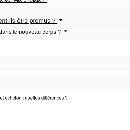
 sont-ils choisis ?
nt-ils être promus ?
 dans le nouveau corps ?
et échelon : quelles différences ?