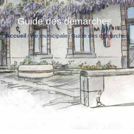
Guide des démarches
Accueil
Vie municipale
Guide des démarches
/
/