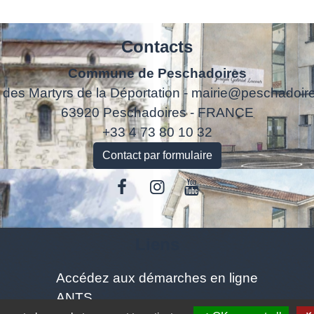
Contacts
Commune de Peschadoires
 des Martyrs de la Déportation - mairie@peschadoire
63920 Peschadoires - FRANCE
+33 4 73 80 10 32
Contact par formulaire
Liens
Accédez aux démarches en ligne
ANTS