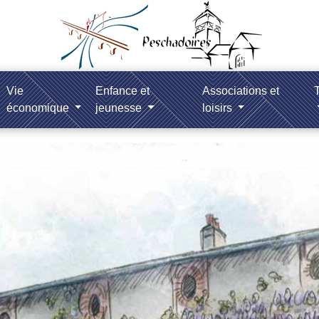
Vie
Enfance et
Associations et
T
économique
jeunesse
loisirs