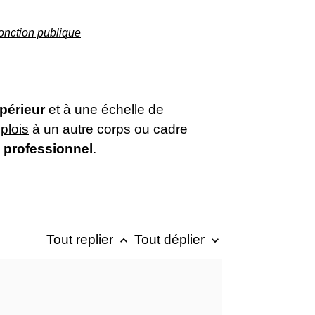
fonction publique
périeur
et à une échelle de
plois
à un autre corps ou cadre
 professionnel
.
Tout replier
Tout déplier
keyboard_arrow_up
keyboard_arrow_down