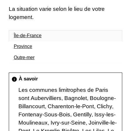
La situation varie selon le lieu de votre
logement.
Île-de-France
Province
Outre-mer
À savoir
info
Les communes limitrophes de Paris
sont Aubervilliers, Bagnolet, Boulogne-
Billancourt, Charenton-le-Pont, Clichy,
Fontenay-Sous-Bois, Gentilly, Issy-les-
Moulineaux, Ivry-sur-Seine, Joinville-le-
Pont, Le Kremlin-Bicêtre, Les Lilas, Le