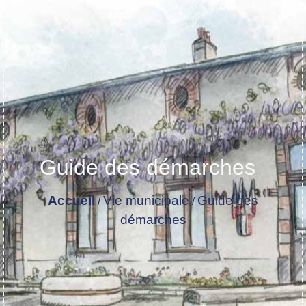
Guide des démarches
Accueil
Vie municipale
Guide des
/
/
démarches