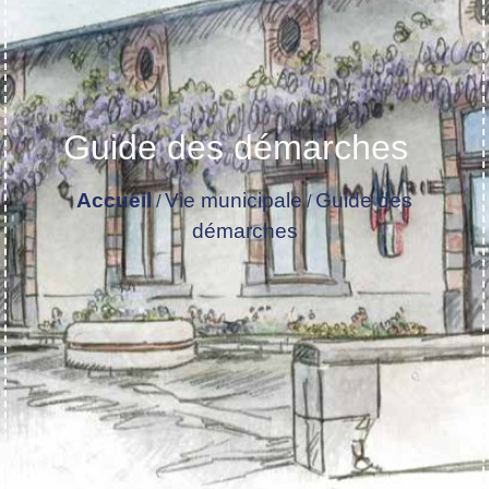
Guide des démarches
Accueil
Vie municipale
Guide des
/
/
démarches