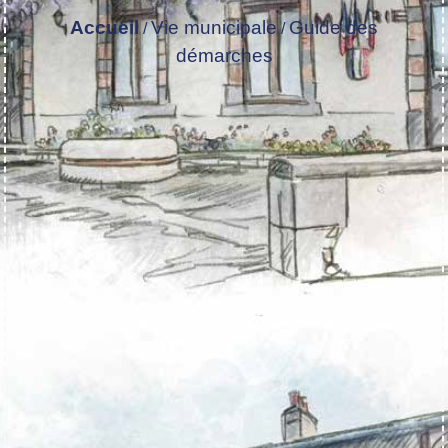
Accueil
Vie municipale
Guide des
/
/
démarches