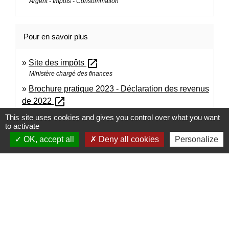
Argent - Impôts - Consommation
Pour en savoir plus
open_in_new
Site des impôts
Ministère chargé des finances
Brochure pratique 2023 - Déclaration des revenus
open_in_new
de 2022
Ministère chargé des finances
This site uses cookies and gives you control over what you want
open_in_new
to activate
Impôt sur le revenu : dépliants d'information
Ministère chargé des finances
OK, accept all
Deny all cookies
Personalize
Signaler une erreur sur cette page
Contacts