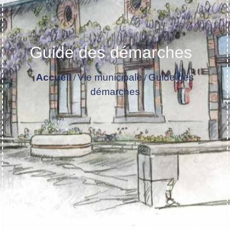
Guide des démarches
Accueil
Vie municipale
Guide des
/
/
démarches