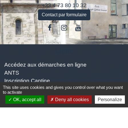
+33 4 73 80 10 32
Contact par formulaire
Liens
Accédez aux démarches en ligne
ANTS
Inscription Cantine
This site uses cookies and gives you control over what you want
to activate
Jumelages
OK, accept all
Deny all cookies
Personalize
Jumelage avec la ville Italienne PEZZAZE (Ville
située en Lombardi proche de BRESCIA environ