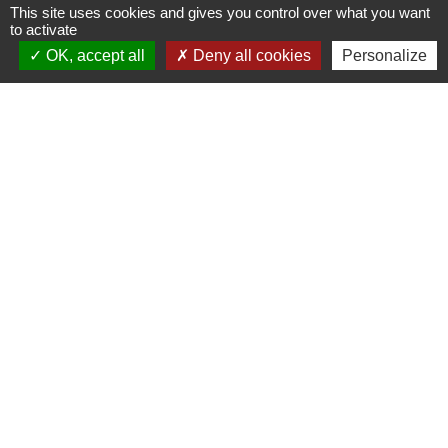
This site uses cookies and gives you control over what you want
to activate
OK, accept all
Deny all cookies
Personalize
Liens
Accédez aux démarches en ligne
ANTS
Inscription Cantine
Jumelages
Jumelage avec la ville Italienne PEZZAZE (Ville
située en Lombardi proche de BRESCIA environ
1600 habitants appelés les Pezzazesi. Pezzaze
est constitué de plusieurs quartiers: Lavone,
Stravignino, pezzazole, et mondaro 25060
Pezzaze)