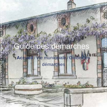
Guide des démarches
Accueil
Vie municipale
Guide des
/
/
démarches