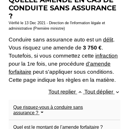
CONDUITE SANS ASSURANCE
?
Vérifié le 13 Dec 2021 - Direction de l'information légale et
administrative (Première ministre)
Conduire sans assurance auto est un
délit
.
Vous risquez une amende de
3 750 €
.
Toutefois, si vous commettez cette
infraction
pour la 1
re
fois, une procédure
d'amende
forfaitaire
peut s'appliquer sous conditions.
Cette page indique les règles en la matière.
Tout replier
Tout déplier
keyboard_arrow_up
keyboard_arrow_down
Que risquez-vous à conduire sans
assurance ?
Quel est le montant de l'amende forfaitaire ?