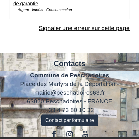
de garantie
Argent - Impôts - Consommation
Signaler une erreur sur cette page
Contacts
Commune de Peschadoires
Place des Martyrs de la Déportation -
mairie@peschadoires63.fr
63920 Peschadoires - FRANCE
+33 4 73 80 10 32
Contact par formulaire