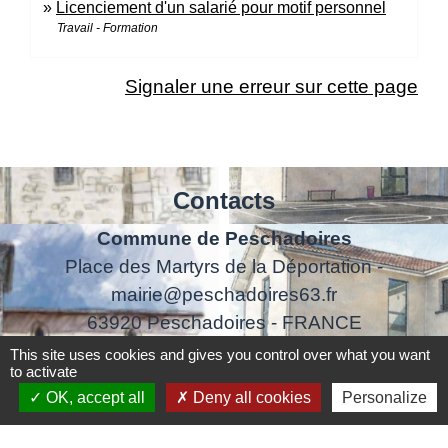
Licenciement d'un salarié pour motif personnel
Travail - Formation
Signaler une erreur sur cette page
Contacts
Commune de Peschadoires
Place des Martyrs de la Déportation -
mairie@peschadoires63.fr
63920 Peschadoires - FRANCE
+33 4 73 80 10 32
This site uses cookies and gives you control over what you want
to activate
Contact par formulaire
OK, accept all
Deny all cookies
Personalize