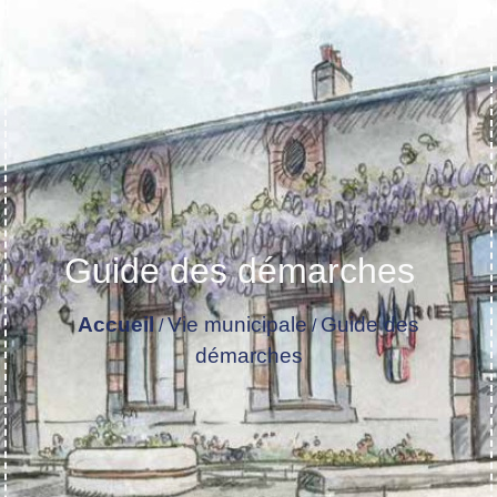
Guide des démarches
Accueil
Vie municipale
Guide des
/
/
démarches