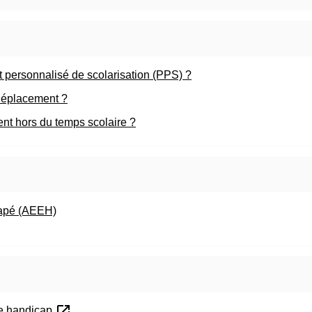
t personnalisé de scolarisation (PPS) ?
 déplacement ?
t hors du temps scolaire ?
icapé (AEEH)
open_in_new
de handicap