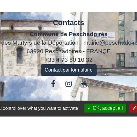
Contacts
Commune de Peschadoires
 des Martyrs de la Déportation - mairie@peschadoire
63920 Peschadoires - FRANCE
+33 4 73 80 10 32
Contact par formulaire
Liens
 control over what you want to activate
OK, accept all
Accédez aux démarches en ligne
ANTS