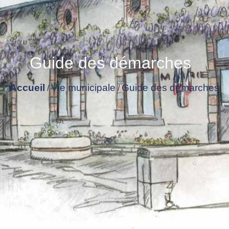
Guide des démarches
Accueil
Vie municipale
Guide des démarches
/
/