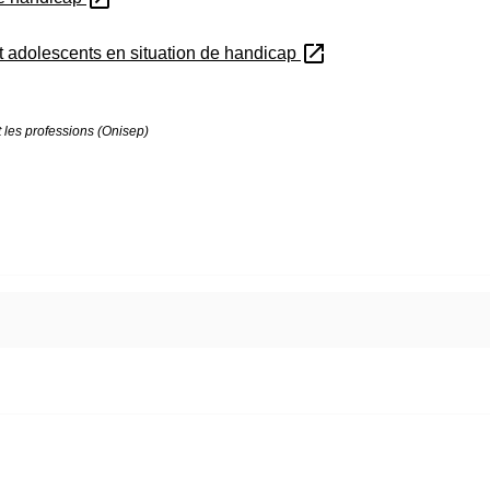
open_in_new
et adolescents en situation de handicap
t les professions (Onisep)