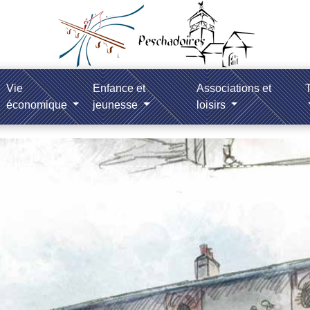
Vie
Enfance et
Associations et
T
économique
jeunesse
loisirs