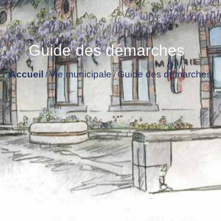
Guide des démarches
Accueil
Vie municipale
Guide des démarches
/
/