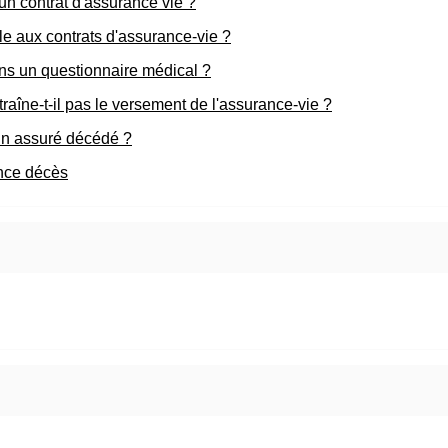
'un contrat d'assurance vie ?
ble aux contrats d'assurance-vie ?
ans un questionnaire médical ?
raîne-t-il pas le versement de l'assurance-vie ?
'un assuré décédé ?
ance décès