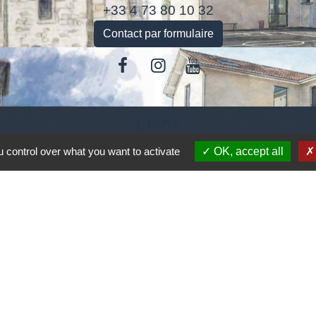
+33 4 73 80 10 32
Contact par formulaire
Liens
 control over what you want to activate
OK, accept all
Accédez aux démarches en ligne
ANTS
Inscription Cantine
Jumelages
ZAZE (Ville située en Lombardi proche de BRESCIA en
lusieurs quartiers: Lavone, Stravignino, pezzazole