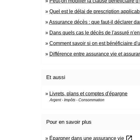
Peut-on modifier la clause bénéficiaire d
Quel est le délai de prescription applica
Assurance décès : que faut-il déclarer d
Dans quels cas le décès de l'assuré n'ent
Comment savoir si on est bénéficiaire d
Différence entre assurance vie et assur
Et aussi
Livrets, plans et comptes d'épargne
Argent - Impôts - Consommation
Pour en savoir plus
open_in_new
Épargner dans une assurance vie