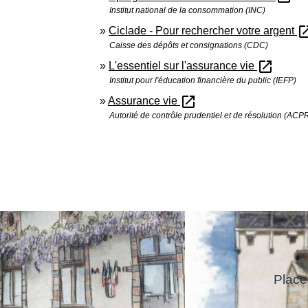
Institut national de la consommation (INC)
open_in
Ciclade - Pour rechercher votre argent
Caisse des dépôts et consignations (CDC)
open_in_new
L'essentiel sur l'assurance vie
Institut pour l'éducation financière du public (IEFP)
open_in_new
Assurance vie
Autorité de contrôle prudentiel et de résolution (ACP
Place