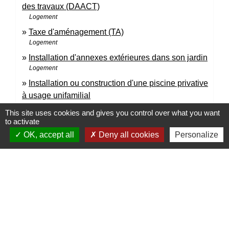
des travaux (DAACT)
Logement
Taxe d'aménagement (TA)
Logement
Installation d'annexes extérieures dans son jardin
Logement
Installation ou construction d'une piscine privative
à usage unifamilial
Logement
This site uses cookies and gives you control over what you want
Maison : travaux extérieurs
to activate
Logement
OK, accept all
Deny all cookies
Personalize
Signaler une erreur sur cette page
Contacts