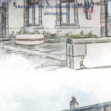
Accueil
Vie municipale
Guide des
/
/
démarches