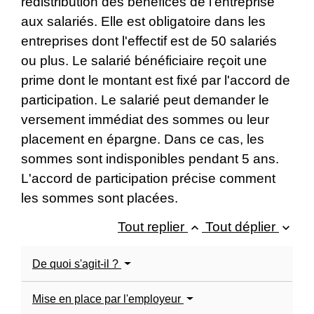
redistribution des bénéfices de l'entreprise
aux salariés. Elle est obligatoire dans les
entreprises dont l'effectif est de 50 salariés
ou plus. Le salarié bénéficiaire reçoit une
prime dont le montant est fixé par l'accord de
participation. Le salarié peut demander le
versement immédiat des sommes ou leur
placement en épargne. Dans ce cas, les
sommes sont indisponibles pendant 5 ans.
L'accord de participation précise comment
les sommes sont placées.
Tout replier
Tout déplier
keyboard_arrow_up
keyboard_arrow_down
De quoi s'agit-il ?
Mise en place par l'employeur