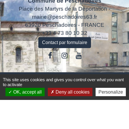
Commune de Peschadoires
Place des Martyrs de la Déportation -
mairie@peschadoires63.fr
63920 Peschadoires - FRANCE
+33 4 73 80 10 32
Contact par formulaire
Liens
This site uses cookies and gives you control over what you want
to activate
OK, accept all
Deny all cookies
Personalize
Accédez aux démarches en ligne
ANTS
Inscription Cantine
Jumelages