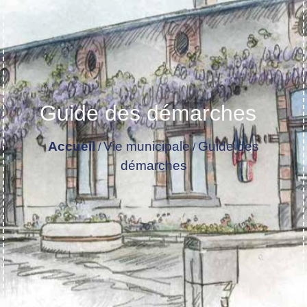
Guide des démarches
Accueil
Vie municipale
Guide des
/
/
démarches