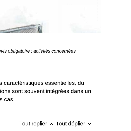
vis obligatoire : activités concernées
es caractéristiques essentielles, du
ations sont souvent intégrées dans un
s cas.
Tout replier
Tout déplier
keyboard_arrow_up
keyboard_arrow_down