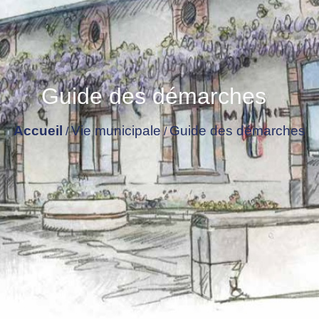
Guide des démarches
Accueil
Vie municipale
Guide des démarches
/
/