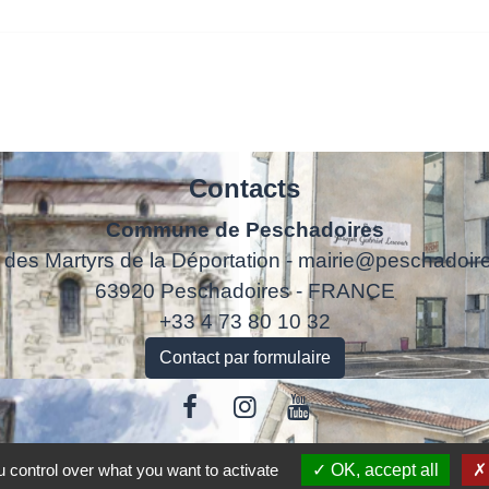
Contacts
Commune de Peschadoires
 des Martyrs de la Déportation - mairie@peschadoire
63920 Peschadoires - FRANCE
+33 4 73 80 10 32
Contact par formulaire
 control over what you want to activate
OK, accept all