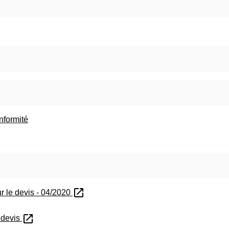
nformité
open_in_new
ur le devis - 04/2020
open_in_new
s devis