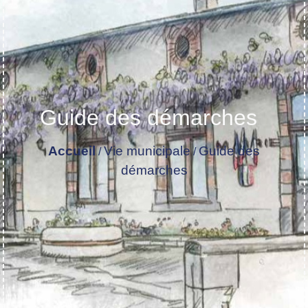
Guide des démarches
Accueil
Vie municipale
Guide des
/
/
démarches