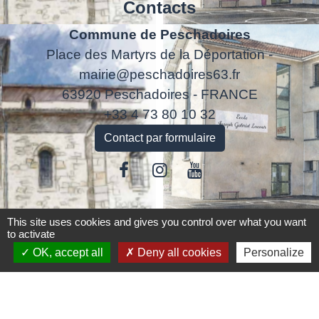
Contacts
Commune de Peschadoires
Place des Martyrs de la Déportation -
mairie@peschadoires63.fr
63920 Peschadoires - FRANCE
+33 4 73 80 10 32
Contact par formulaire
This site uses cookies and gives you control over what you want
Liens
to activate
OK, accept all
Deny all cookies
Personalize
Accédez aux démarches en ligne
ANTS
Inscription Cantine