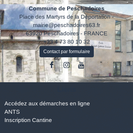
Commune de Peschadoires
Place des Martyrs de la Déportation -
mairie@peschadoires63.fr
63920 Peschadoires - FRANCE
+33 4 73 80 10 32
Contact par formulaire
Liens
Accédez aux démarches en ligne
ANTS
Inscription Cantine