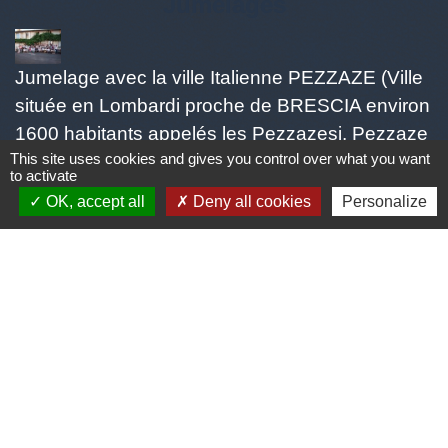
Jumelages
Jumelage avec la ville Italienne PEZZAZE (Ville
située en Lombardi proche de BRESCIA environ
1600 habitants appelés les Pezzazesi. Pezzaze
This site uses cookies and gives you control over what you want
est constitué de plusieurs quartiers: Lavone,
to activate
Stravignino, pezzazole, et mondaro 25060
OK, accept all
Deny all cookies
Personalize
Pezzaze)
Mentions légales
-
Politique de confidentialité
-
Accessibilité
-
Plan du site
-
Gestion des cookies