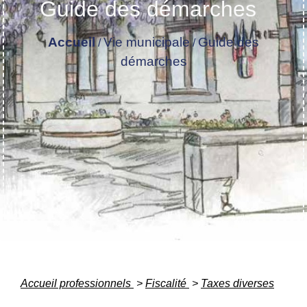
Guide des démarches
Accueil
Vie municipale
Guide des
/
/
démarches
Accueil professionnels
>
Fiscalité
>
Taxes diverses