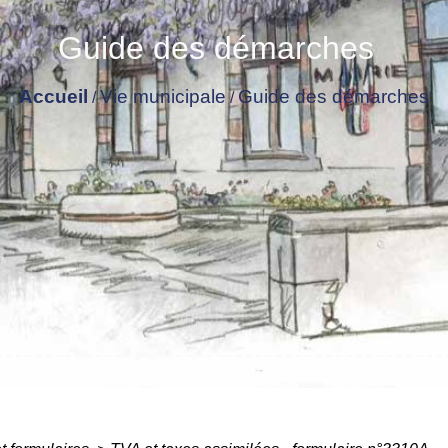
Guide des démarches
Accueil
Vie municipale
Guide des démarches
/
/