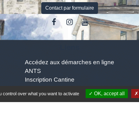
Contact par formulaire
Liens
Accédez aux démarches en ligne
ANTS
Inscription Cantine
Jumelages
 control over what you want to activate
OK, accept all
ZAZE (Ville située en Lombardi proche de BRESCIA en
lusieurs quartiers: Lavone, Stravignino, pezzazole