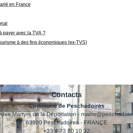
larié en France
onal
 à payer avec la TVA ?
e tourisme à des fins économiques (ex-TVS)
Contacts
Commune de Peschadoires
 des Martyrs de la Déportation - mairie@peschadoire
63920 Peschadoires - FRANCE
+33 4 73 80 10 32