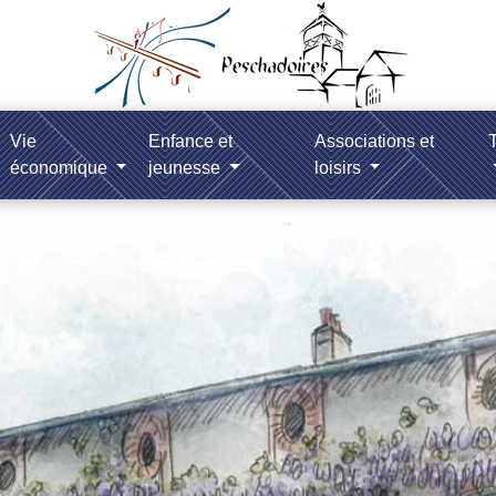
Vie
Enfance et
Associations et
T
économique
jeunesse
loisirs