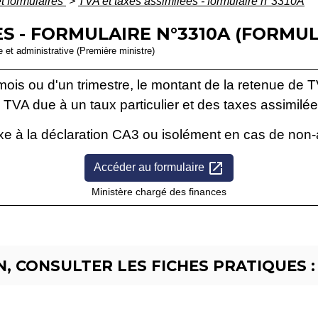
et formulaires
>
TVA et taxes assimilées - formulaire n°3310A
ES - FORMULAIRE N°3310A (FORMUL
le et administrative (Première ministre)
mois ou d'un trimestre, le montant de la retenue de T
a TVA due à un taux particulier et des taxes assimilée
xe à la déclaration CA3 ou isolément en cas de non-
open_in_new
Accéder au formulaire
Ministère chargé des finances
, CONSULTER LES FICHES PRATIQUES :