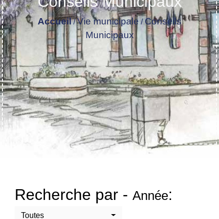
Conseils Municipaux
Accueil
Vie municipale
Conseils
/
/
Municipaux
Recherche par -
:
Année
Toutes