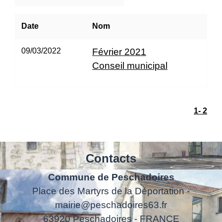
Date
Nom
09/03/2022
Février 2021
Conseil municipal
1
-
2
Contacts
Commune de Peschadoires
Place des Martyrs de la Déportation -
mairie@peschadoires63.fr
63920 Peschadoires - FRANCE