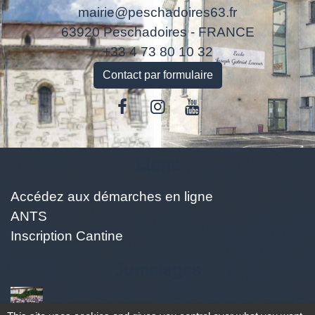
mairie@peschadoires63.fr
63920 Peschadoires - FRANCE
+33 4 73 80 10 32
Contact par formulaire
Liens
Accédez aux démarches en ligne
ANTS
Inscription Cantine
Jumelages