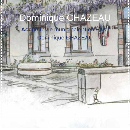
Dominique CHAZEAU
Accueil
Vie municipale
Les Élus
/
/
/
Dominique CHAZEAU