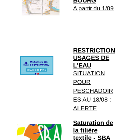
BOURG
A partir du 1/09
RESTRICTION
USAGES DE
L'EAU
SITUATION
POUR
PESCHADOIR
ES AU 18/08 :
ALERTE
Saturation de
la filière
textile - SBA