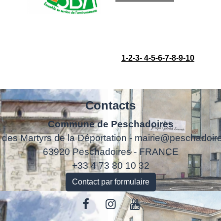
1
-2
-3
-
4
-5
-6
-7
-8
-9
-10
Contacts
Commune de Peschadoires
 des Martyrs de la Déportation - mairie@peschadoire
63920 Peschadoires - FRANCE
+33 4 73 80 10 32
Contact par formulaire