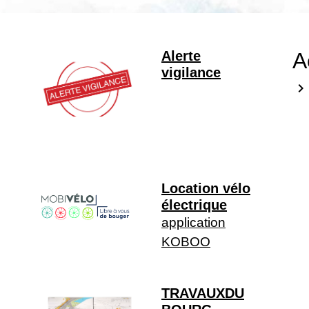
Alerte
A
vigilance
keyboard_arrow_right
Location vélo
électrique
application
KOBOO
TRAVAUXDU