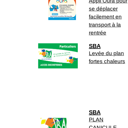
Appli Oùra pour
se déplacer
facilement en
transport à la
rentrée
SBA
Levée du plan
fortes chaleurs
SBA
PLAN
CANICULE