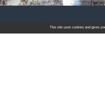
This site uses cookies and gives you
Jumelage avec la ville Italienne PEZ
Pezzazesi. Pezzaze est constitué de p
Mentions légales
-
Poli