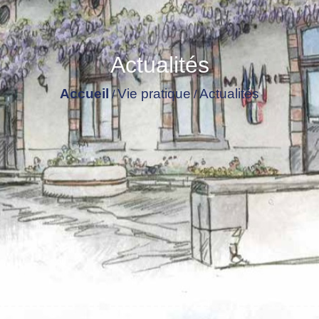
Actualités
Accueil
Vie pratique
Actualités
/
/