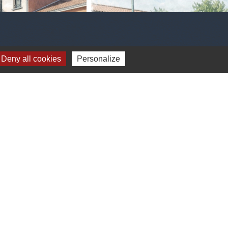
Deny all cookies
Personalize
viron 1600 habitants appelés les
, et mondaro 25060 Pezzaze)
-
Gestion des cookies