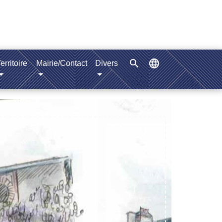
search
language
erritoire
Mairie/Contact
Divers