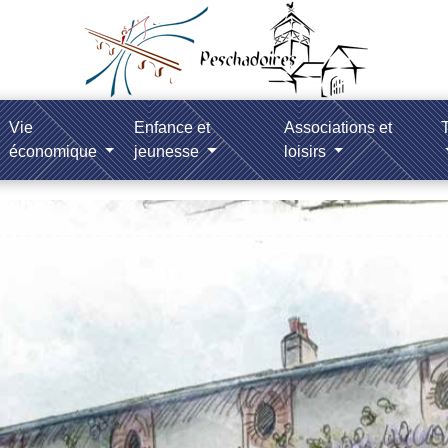
Vie
Enfance et
Associations et
T
économique
jeunesse
loisirs