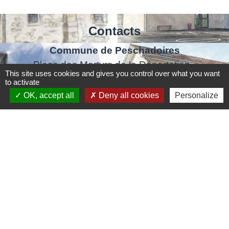
Contacts
Commune de Peschadoires
Place des Martyrs de la Déportation -
This site uses cookies and gives you control over what you want
mairie@peschadoires63.fr
to activate
63920 Peschadoires - FRANCE
OK, accept all
Deny all cookies
Personalize
+33 4 73 80 10 32
Contact par formulaire
Liens
Accédez aux démarches en ligne
ANTS