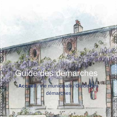
Guide des démarches
Accueil
Vie municipale
Guide des
/
/
démarches