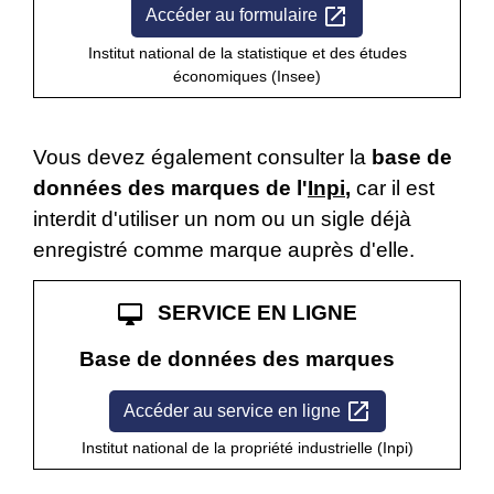
open_in_new
Accéder au formulaire
Institut national de la statistique et des études
économiques (Insee)
Vous devez également consulter la
base de
données des marques de l'
Inpi
,
car il est
interdit d'utiliser un nom ou un sigle déjà
enregistré comme marque auprès d'elle.
desktop_mac
SERVICE EN LIGNE
Base de données des marques
open_in_new
Accéder au service en ligne
Institut national de la propriété industrielle (Inpi)